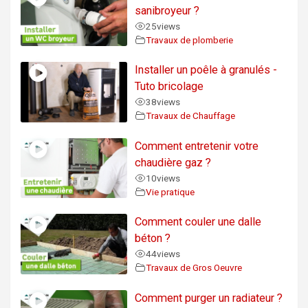
sanibroyeur ?
25
views
Travaux de plomberie
Installer un poêle à granulés -
Tuto bricolage
38
views
Travaux de Chauffage
Comment entretenir votre
chaudière gaz ?
10
views
Vie pratique
Comment couler une dalle
béton ?
44
views
Travaux de Gros Oeuvre
Comment purger un radiateur ?