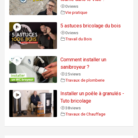
0
views
Vie pratique
5 astuces bricolage du bois
0
views
Travail du Bois
Comment installer un
sanibroyeur ?
25
views
Travaux de plomberie
Installer un poêle à granulés -
Tuto bricolage
38
views
Travaux de Chauffage