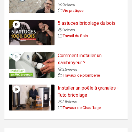
0
views
Vie pratique
5 astuces bricolage du bois
0
views
Travail du Bois
Comment installer un
sanibroyeur ?
25
views
Travaux de plomberie
Installer un poêle à granulés -
Tuto bricolage
38
views
Travaux de Chauffage