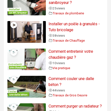
sanibroyeur ?
25
views
Travaux de plomberie
Installer un poêle à granulés -
Tuto bricolage
38
views
Travaux de Chauffage
Comment entretenir votre
chaudière gaz ?
10
views
Vie pratique
Comment couler une dalle
béton ?
44
views
Travaux de Gros Oeuvre
Comment purger un radiateur ?