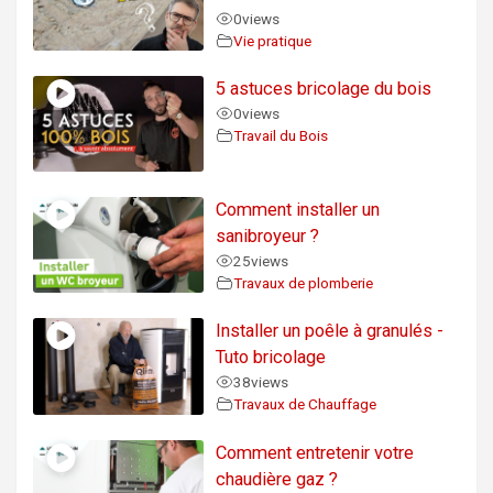
0
views
Vie pratique
5 astuces bricolage du bois
0
views
Travail du Bois
Comment installer un
sanibroyeur ?
25
views
Travaux de plomberie
Installer un poêle à granulés -
Tuto bricolage
38
views
Travaux de Chauffage
Comment entretenir votre
chaudière gaz ?