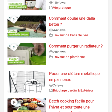
10
views
Vie pratique
Comment couler une dalle
béton ?
44
views
Travaux de Gros Oeuvre
Comment purger un radiateur ?
28
views
Travaux de plomberie
Poser une clôture métallique
en panneaux
7
views
Bricolage Jardin & Extérieur
Batch cooking facile pour
l’hiver et pour toute une