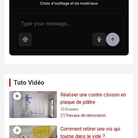
Choix d'outillage et de matériaux
Tuto Vidéo
Réaliser une contre cloison en
plaque de plâtre
3
views
Travaux de rénovation
Comment retirer une vis qui
tourne dans le vide ?