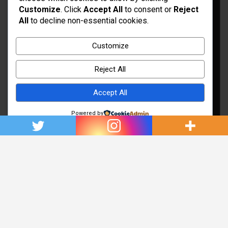
Customize
. Click
Accept All
to consent or
Reject
All
to decline non-essential cookies.
Idées d’aménagement et déco
Conseil bricolage et jardinage
Customize
Choix d'outillage et de matériaux
Reject All
Accept All
Powered by
Copyright © 2026
Rénovation et Décoration
Thème par :
Theme Horse
Fièrement propulsé par :
WordPress