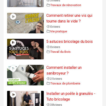
3
views
Travaux de rénovation
Comment retirer une vis qui
tourne dans le vide ?
0
views
Vie pratique
5 astuces bricolage du bois
0
views
Travail du Bois
Comment installer un
sanibroyeur ?
25
views
Travaux de plomberie
Installer un poêle à granulés -
Tuto bricolage
38
views