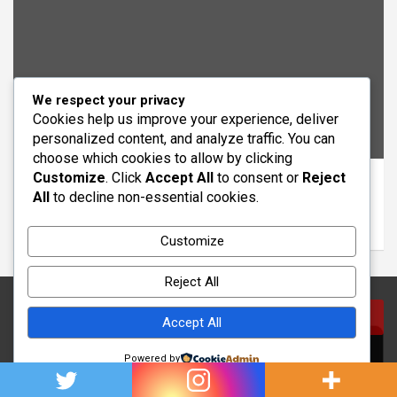
We respect your privacy
Cookies help us improve your experience, deliver
personalized content, and analyze traffic. You can
VIE PRATIQUE
choose which cookies to allow by clicking
Customize
. Click
Accept All
to consent or
Reject
Mon propriétaire veut changer mon bail en
All
to decline non-essential cookies.
meublé : règles et recours
2026/04/01
Freda
Customize
Reject All
Accept All
Powered by