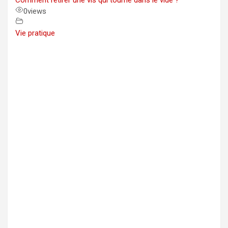
Comment retirer une vis qui tourne dans le vide ?
0
views
Vie pratique