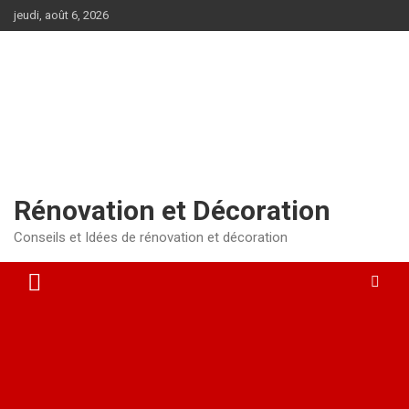
Aller
jeudi, août 6, 2026
au
contenu
Rénovation et Décoration
Conseils et Idées de rénovation et décoration