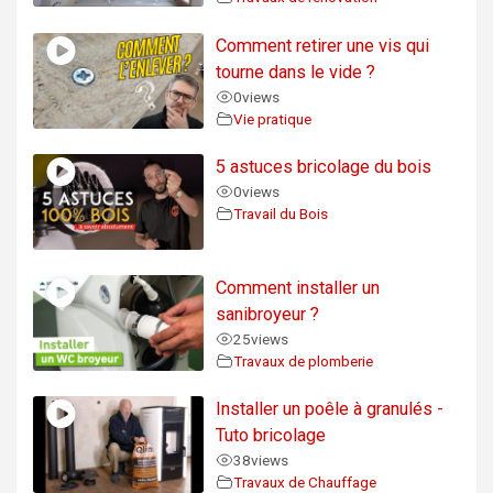
Comment retirer une vis qui
tourne dans le vide ?
0
views
Vie pratique
5 astuces bricolage du bois
0
views
Travail du Bois
Comment installer un
sanibroyeur ?
25
views
Travaux de plomberie
Installer un poêle à granulés -
Tuto bricolage
38
views
Travaux de Chauffage