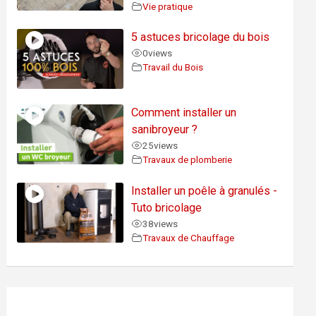
Vie pratique
5 astuces bricolage du bois
0
views
Travail du Bois
Comment installer un
sanibroyeur ?
25
views
Travaux de plomberie
Installer un poêle à granulés -
Tuto bricolage
38
views
Travaux de Chauffage