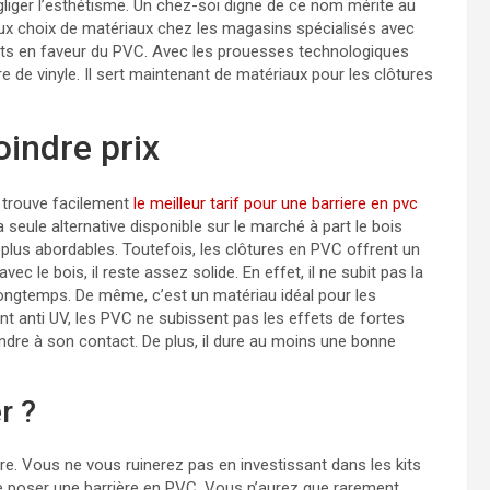
négliger l’esthétisme. Un chez-soi digne de ce nom mérite au
eux choix de matériaux chez les magasins spécialisés avec
nts en faveur du PVC. Avec les prouesses technologiques
e de vinyle. Il sert maintenant de matériaux pour les clôtures
oindre prix
n trouve facilement
le meilleur tarif pour une barriere en pvc
a seule alternative disponible sur le marché à part le bois
u plus abordables. Toutefois, les clôtures en PVC offrent un
 le bois, il reste assez solide. En effet, il ne subit pas la
longtemps. De même, c’est un matériau idéal pour les
nt anti UV, les PVC ne subissent pas les effets de fortes
fondre à son contact. De plus, il dure au moins une bonne
r ?
ère. Vous ne vous ruinerez pas en investissant dans les kits
 de poser une barrière en PVC. Vous n’aurez que rarement