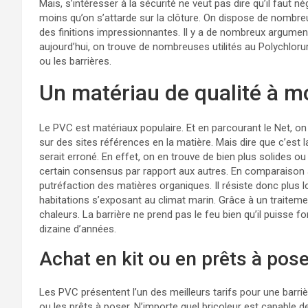
Mais, s’intéresser à la sécurité ne veut pas dire qu’il faut 
moins qu’on s’attarde sur la clôture. On dispose de nombr
des finitions impressionnantes. Il y a de nombreux argume
aujourd’hui, on trouve de nombreuses utilités au Polychlorur
ou les barrières.
Un matériau de qualité à m
Le PVC est matériaux populaire. Et en parcourant le Net, o
sur des sites références en la matière. Mais dire que c’est l
serait erroné. En effet, on en trouve de bien plus solides o
certain consensus par rapport aux autres. En comparaison avec
putréfaction des matières organiques. Il résiste donc plus 
habitations s’exposant au climat marin. Grâce à un traiteme
chaleurs. La barrière ne prend pas le feu bien qu’il puisse 
dizaine d’années.
Achat en kit ou en prêts à pose
Les PVC présentent l’un des meilleurs tarifs pour une barri
ou les prêts à poser. N’importe quel bricoleur est capable