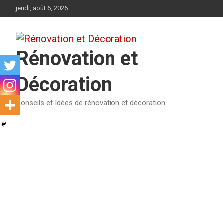
Aller
jeudi, août 6, 2026
au
contenu
Rénovation et
Décoration
Conseils et Idées de rénovation et décoration