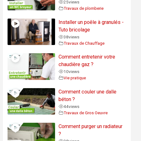
25
views
Travaux de plomberie
Installer un poêle à granulés -
Tuto bricolage
38
views
Travaux de Chauffage
Comment entretenir votre
chaudière gaz ?
10
views
Vie pratique
Comment couler une dalle
béton ?
44
views
Travaux de Gros Oeuvre
Comment purger un radiateur
?