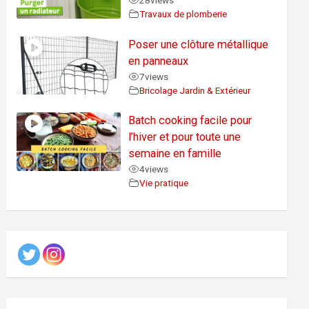
28
views
Travaux de plomberie
Poser une clôture métallique
en panneaux
7
views
Bricolage Jardin & Extérieur
Batch cooking facile pour
l’hiver et pour toute une
semaine en famille
4
views
Vie pratique