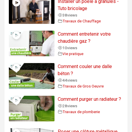
Installer un poêle à granulés -
Tuto bricolage
38
views
Travaux de Chauffage
Comment entretenir votre
chaudière gaz ?
10
views
Vie pratique
Comment couler une dalle
béton ?
44
views
Travaux de Gros Oeuvre
Comment purger un radiateur ?
28
views
Travaux de plomberie
Poser une clôture métallique