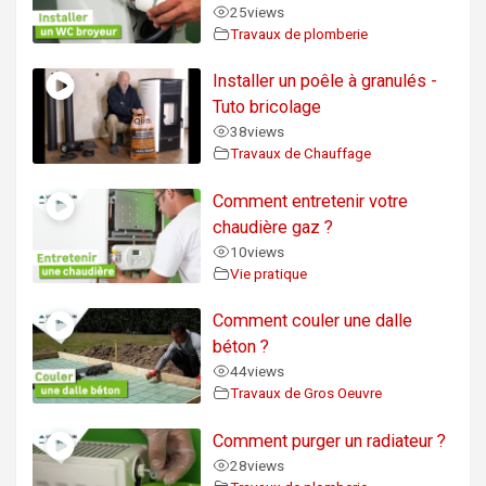
25
views
Travaux de plomberie
Installer un poêle à granulés -
Tuto bricolage
38
views
Travaux de Chauffage
Comment entretenir votre
chaudière gaz ?
10
views
Vie pratique
Comment couler une dalle
béton ?
44
views
Travaux de Gros Oeuvre
Comment purger un radiateur ?
28
views