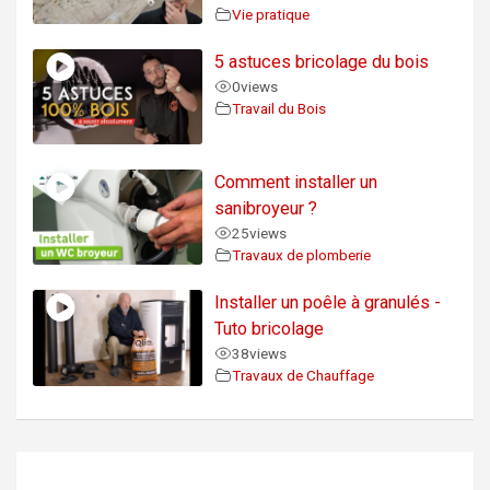
Vie pratique
5 astuces bricolage du bois
0
views
Travail du Bois
Comment installer un
sanibroyeur ?
25
views
Travaux de plomberie
Installer un poêle à granulés -
Tuto bricolage
38
views
Travaux de Chauffage