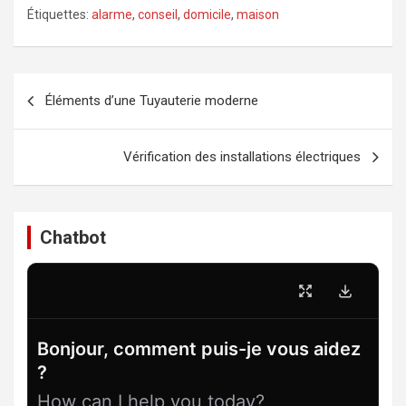
Étiquettes:
alarme
,
conseil
,
domicile
,
maison
Navigation
Éléments d’une Tuyauterie moderne
de
l’article
Vérification des installations électriques
Chatbot
Bonjour, comment puis-je vous aidez
?
How can I help you today?