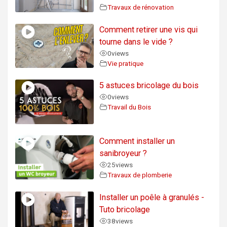
Travaux de rénovation
Comment retirer une vis qui
tourne dans le vide ?
0
views
Vie pratique
5 astuces bricolage du bois
0
views
Travail du Bois
Comment installer un
sanibroyeur ?
25
views
Travaux de plomberie
Installer un poêle à granulés -
Tuto bricolage
38
views