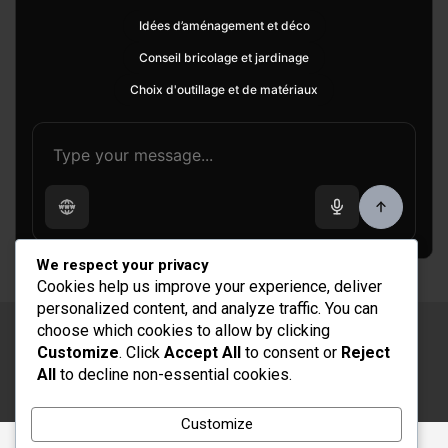
Idées d’aménagement et déco
Conseil bricolage et jardinage
Choix d'outillage et de matériaux
We respect your privacy
Cookies help us improve your experience, deliver
personalized content, and analyze traffic. You can
choose which cookies to allow by clicking
Copyright © 2026
Rénovation et Décoration
Customize
. Click
Accept All
to consent or
Reject
Thème par :
Theme Horse
All
to decline non-essential cookies.
Fièrement propulsé par :
WordPress
Customize