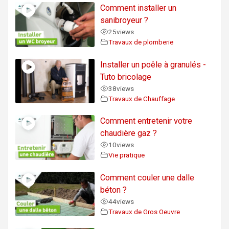
Comment installer un
sanibroyeur ?
25
views
Travaux de plomberie
Installer un poêle à granulés -
Tuto bricolage
38
views
Travaux de Chauffage
Comment entretenir votre
chaudière gaz ?
10
views
Vie pratique
Comment couler une dalle
béton ?
44
views
Travaux de Gros Oeuvre