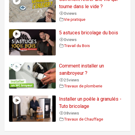
tourne dans le vide ?
0
views
Vie pratique
5 astuces bricolage du bois
0
views
Travail du Bois
Comment installer un
sanibroyeur ?
25
views
Travaux de plomberie
Installer un poêle à granulés -
Tuto bricolage
38
views
Travaux de Chauffage