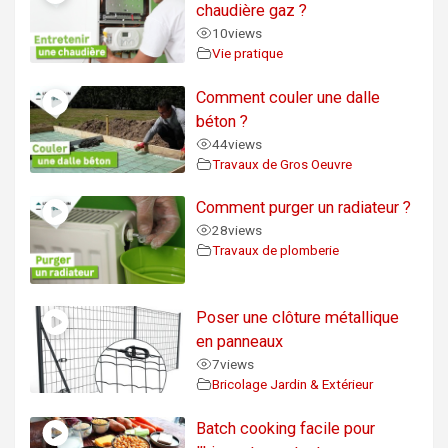
chaudière gaz ?
10
views
Vie pratique
Comment couler une dalle
béton ?
44
views
Travaux de Gros Oeuvre
Comment purger un radiateur ?
28
views
Travaux de plomberie
Poser une clôture métallique
en panneaux
7
views
Bricolage Jardin & Extérieur
Batch cooking facile pour