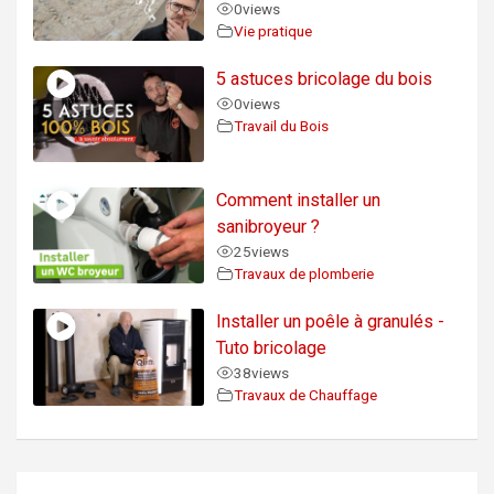
0
views
Vie pratique
5 astuces bricolage du bois
0
views
Travail du Bois
Comment installer un
sanibroyeur ?
25
views
Travaux de plomberie
Installer un poêle à granulés -
Tuto bricolage
38
views
Travaux de Chauffage