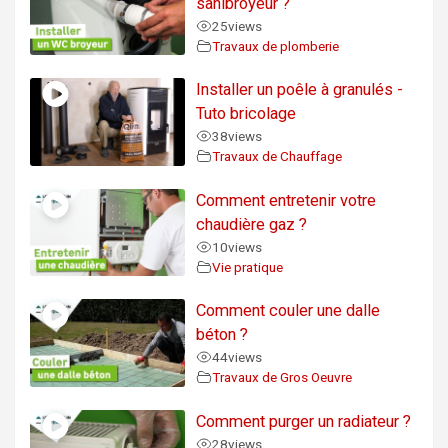
sanibroyeur ?
25
views
Travaux de plomberie
Installer un poêle à granulés -
Tuto bricolage
38
views
Travaux de Chauffage
Comment entretenir votre
chaudière gaz ?
10
views
Vie pratique
Comment couler une dalle
béton ?
44
views
Travaux de Gros Oeuvre
Comment purger un radiateur ?
28
views