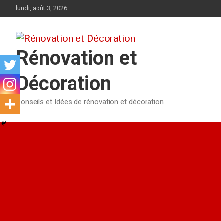
Aller
lundi, août 3, 2026
au
contenu
Rénovation et
Décoration
Conseils et Idées de rénovation et décoration