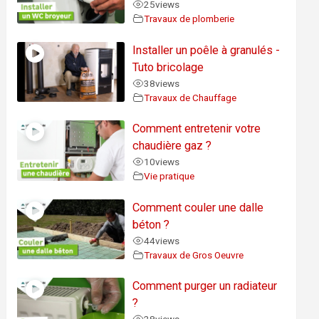
25
views
Travaux de plomberie
Installer un poêle à granulés -
Tuto bricolage
38
views
Travaux de Chauffage
Comment entretenir votre
chaudière gaz ?
10
views
Vie pratique
Comment couler une dalle
béton ?
44
views
Travaux de Gros Oeuvre
Comment purger un radiateur
?