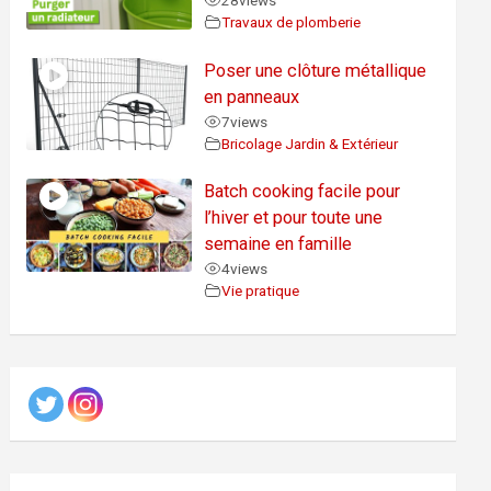
28
views
Travaux de plomberie
Poser une clôture métallique
en panneaux
7
views
Bricolage Jardin & Extérieur
Batch cooking facile pour
l’hiver et pour toute une
semaine en famille
4
views
Vie pratique