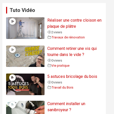
Tuto Vidéo
Réaliser une contre cloison en
plaque de plâtre
2
views
Travaux de rénovation
Comment retirer une vis qui
tourne dans le vide ?
0
views
Vie pratique
5 astuces bricolage du bois
0
views
Travail du Bois
Comment installer un
sanibroyeur ?