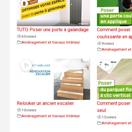
TUTO Poser une porte à galandage
Comment poser 
65
views
coulissante en a
Aménagement et travaux Intérieur
9
views
Aménagement et t
Relooker un ancien escalier
Comment poser du
10
views
seul
Aménagement et travaux Intérieur
15
views
Aménagement et t