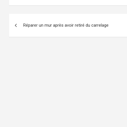
Navigation
Réparer un mur après avoir retiré du carrelage
de
l’article