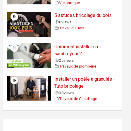
Vie pratique
5 astuces bricolage du bois
0
views
Travail du Bois
Comment installer un
sanibroyeur ?
25
views
Travaux de plomberie
Installer un poêle à granulés -
Tuto bricolage
38
views
Travaux de Chauffage