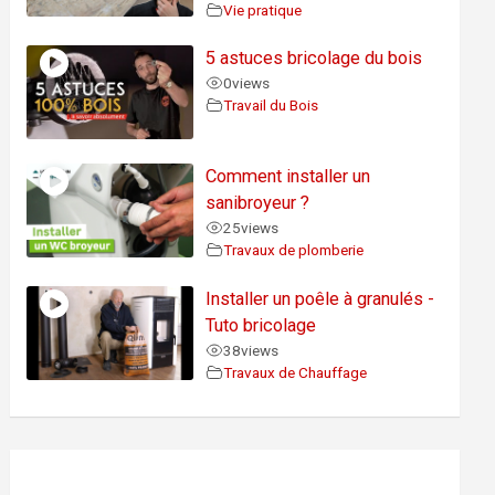
Vie pratique
5 astuces bricolage du bois
0
views
Travail du Bois
Comment installer un
sanibroyeur ?
25
views
Travaux de plomberie
Installer un poêle à granulés -
Tuto bricolage
38
views
Travaux de Chauffage