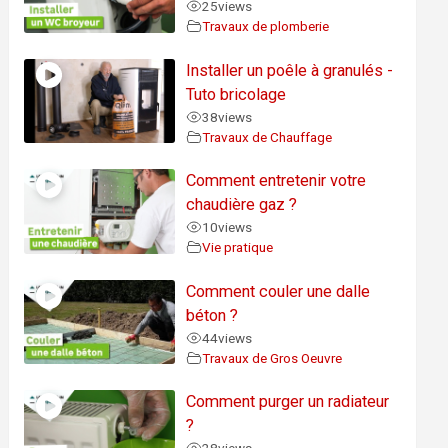
25
views
Travaux de plomberie
Installer un poêle à granulés -
Tuto bricolage
38
views
Travaux de Chauffage
Comment entretenir votre
chaudière gaz ?
10
views
Vie pratique
Comment couler une dalle
béton ?
44
views
Travaux de Gros Oeuvre
Comment purger un radiateur
?