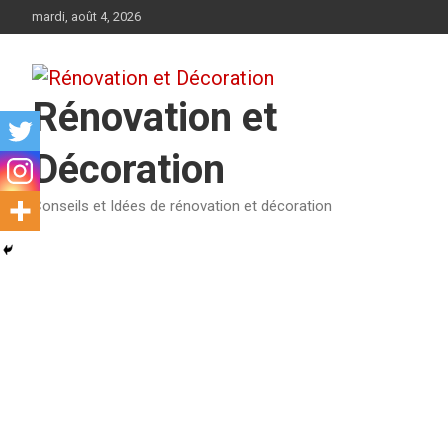
Aller
mardi, août 4, 2026
au
contenu
Rénovation et
Décoration
Conseils et Idées de rénovation et décoration