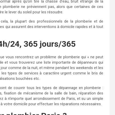
rmal après qu’on tire la chasse d’eau, bruit étrange de la
e plomberie ne préviennent pas, alors que certaines de ces
 le lever du soleil pour les résoudre.
cela, la plupart des professionnels de la plomberie et de
s qui assurent des interventions à domicile rapides et à tout
4h/24, 365 jours/365
t que vous rencontrez un problème de plomberie qui « ne peut
ile et vous trouverez une liste importante de dépanneurs qui
u jour comme de la nuit, et même pendant les weekends et les
s les types de services à caractère urgent comme le bris de
alisations bouchées etc.
int de couvrir tous les types de dépannage en plomberie :
, fixation de mécanisme de la salle de bain, réparation des
ez à n’importe quel arrondissement de Paris, et su un simple
à votre domicile pour effectuer les réparations nécessaires.