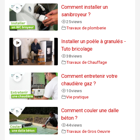
Comment installer un
sanibroyeur ?
25
views
Travaux de plomberie
Installer un poêle à granulés -
Tuto bricolage
38
views
Travaux de Chauffage
Comment entretenir votre
chaudière gaz ?
10
views
Vie pratique
Comment couler une dalle
béton ?
44
views
Travaux de Gros Oeuvre