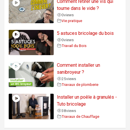
Comment retirer une vis qui
tourne dans le vide ?
0
views
Vie pratique
5 astuces bricolage du bois
0
views
Travail du Bois
Comment installer un
sanibroyeur ?
25
views
Travaux de plomberie
Installer un poêle à granulés -
Tuto bricolage
38
views
Travaux de Chauffage