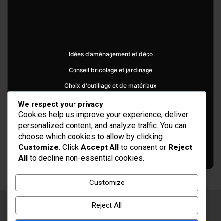
Idées d’aménagement et déco
Conseil bricolage et jardinage
Choix d'outillage et de matériaux
We respect your privacy
Cookies help us improve your experience, deliver
personalized content, and analyze traffic. You can
choose which cookies to allow by clicking
Customize
. Click
Accept All
to consent or
Reject
All
to decline non-essential cookies.
Customize
Reject All
Copyright © 2026
Rénovation et Décoration
Thème par :
Theme Horse