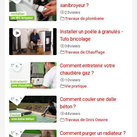
sanibroyeur ?
25
views
Travaux de plomberie
Installer un poêle à granulés -
Tuto bricolage
38
views
Travaux de Chauffage
Comment entretenir votre
chaudière gaz ?
10
views
Vie pratique
Comment couler une dalle
béton ?
44
views
Travaux de Gros Oeuvre
Comment purger un radiateur ?