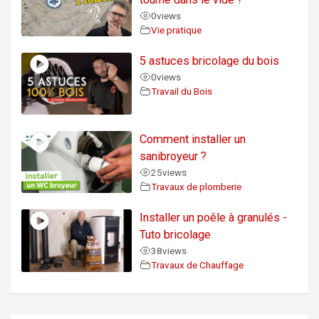
0
views
Vie pratique
5 astuces bricolage du bois
0
views
Travail du Bois
Comment installer un
sanibroyeur ?
25
views
Travaux de plomberie
Installer un poêle à granulés -
Tuto bricolage
38
views
Travaux de Chauffage