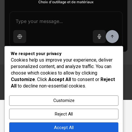
Choix d'outillage et de matériaux
We respect your privacy
Cookies help us improve your experience, deliver
personalized content, and analyze traffic. You can
choose which cookies to allow by clicking
Copyright © 2026
Rénovation et Décoration
Customize
. Click
Accept All
to consent or
Reject
Thème par :
Theme Horse
All
to decline non-essential cookies.
Fièrement propulsé par :
WordPress
Customize
Reject All
Accept All