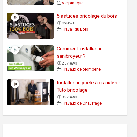
Vie pratique
5 astuces bricolage du bois
0
views
Travail du Bois
Comment installer un
sanibroyeur ?
25
views
Travaux de plomberie
Installer un poêle à granulés -
Tuto bricolage
38
views
Travaux de Chauffage