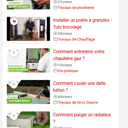
25
views
Travaux de plomberie
Installer un poêle à granulés -
Tuto bricolage
38
views
Travaux de Chauffage
Comment entretenir votre
chaudière gaz ?
10
views
Vie pratique
Comment couler une dalle
béton ?
44
views
Travaux de Gros Oeuvre
Comment purger un radiateur
?