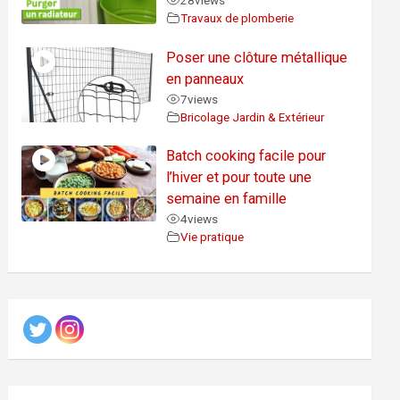
28
views
Travaux de plomberie
Poser une clôture métallique
en panneaux
7
views
Bricolage Jardin & Extérieur
Batch cooking facile pour
l’hiver et pour toute une
semaine en famille
4
views
Vie pratique