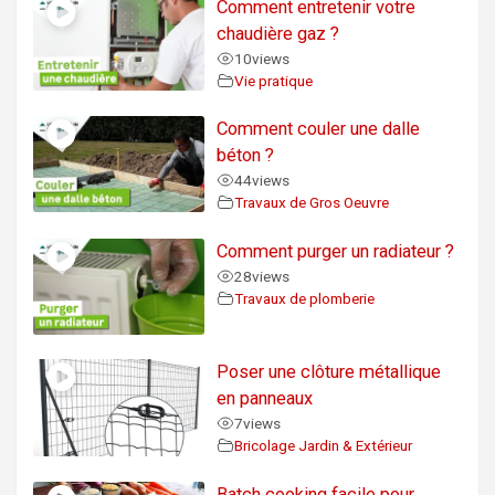
Comment entretenir votre
chaudière gaz ?
10
views
Vie pratique
Comment couler une dalle
béton ?
44
views
Travaux de Gros Oeuvre
Comment purger un radiateur ?
28
views
Travaux de plomberie
Poser une clôture métallique
en panneaux
7
views
Bricolage Jardin & Extérieur
Batch cooking facile pour