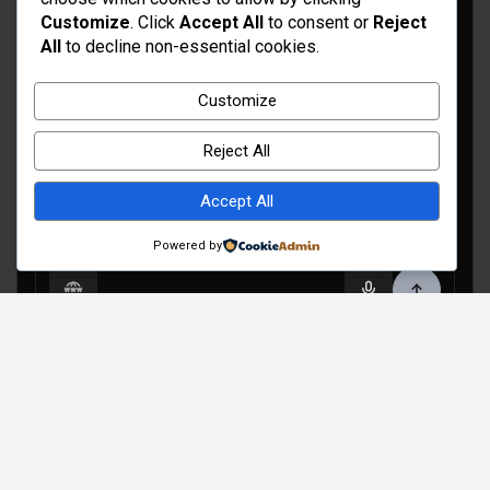
Customize
. Click
Accept All
to consent or
Reject
All
to decline non-essential cookies.
Idées d’aménagement et déco
Customize
Conseil bricolage et jardinage
Reject All
Choix d'outillage et de matériaux
Accept All
Powered by
Copyright © 2026
Rénovation et Décoration
Thème par :
Theme Horse
Fièrement propulsé par :
WordPress