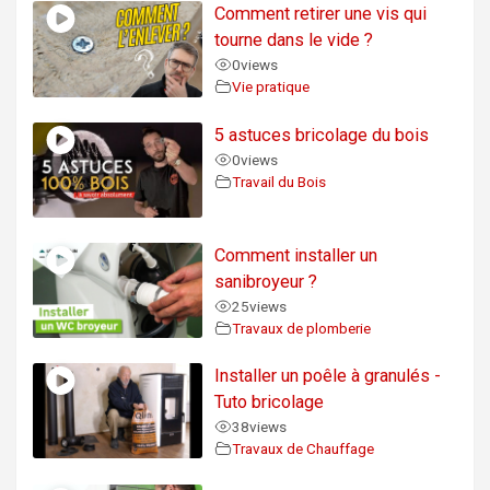
Comment retirer une vis qui
tourne dans le vide ?
0
views
Vie pratique
5 astuces bricolage du bois
0
views
Travail du Bois
Comment installer un
sanibroyeur ?
25
views
Travaux de plomberie
Installer un poêle à granulés -
Tuto bricolage
38
views
Travaux de Chauffage