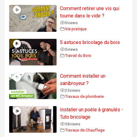
Comment retirer une vis qui
tourne dans le vide ?
0
views
Vie pratique
5 astuces bricolage du bois
0
views
Travail du Bois
Comment installer un
sanibroyeur ?
25
views
Travaux de plomberie
Installer un poêle à granulés -
Tuto bricolage
38
views
Travaux de Chauffage