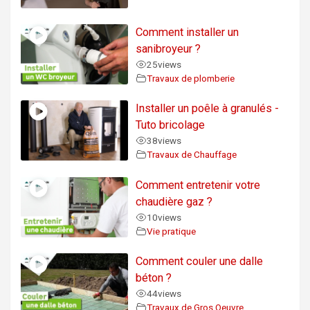
Comment installer un
sanibroyeur ?
25
views
Travaux de plomberie
Installer un poêle à granulés -
Tuto bricolage
38
views
Travaux de Chauffage
Comment entretenir votre
chaudière gaz ?
10
views
Vie pratique
Comment couler une dalle
béton ?
44
views
Travaux de Gros Oeuvre