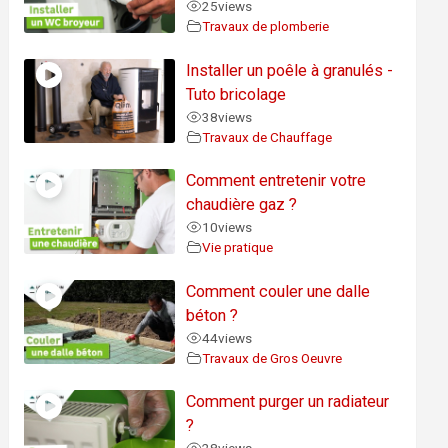
25
views
Travaux de plomberie
Installer un poêle à granulés -
Tuto bricolage
38
views
Travaux de Chauffage
Comment entretenir votre
chaudière gaz ?
10
views
Vie pratique
Comment couler une dalle
béton ?
44
views
Travaux de Gros Oeuvre
Comment purger un radiateur
?