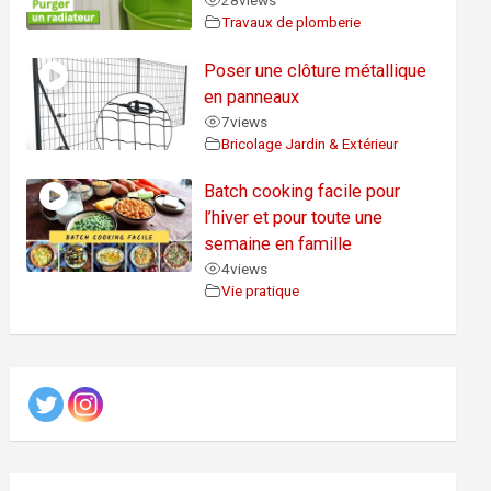
28
views
Travaux de plomberie
Poser une clôture métallique
en panneaux
7
views
Bricolage Jardin & Extérieur
Batch cooking facile pour
l’hiver et pour toute une
semaine en famille
4
views
Vie pratique