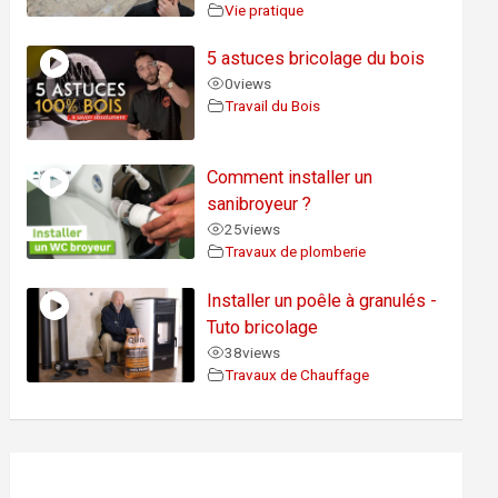
Vie pratique
5 astuces bricolage du bois
0
views
Travail du Bois
Comment installer un
sanibroyeur ?
25
views
Travaux de plomberie
Installer un poêle à granulés -
Tuto bricolage
38
views
Travaux de Chauffage