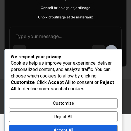
Conseil bricolage et jardinage
Choix d'outillage et de matériaux
We respect your privacy
Cookies help us improve your experience, deliver
personalized content, and analyze traffic. You can
choose which cookies to allow by clicking
Customize
. Click
Accept All
to consent or
Reject
All
to decline non-essential cookies.
Copyright © 2026
Rénovation et Décoration
Thème par :
Theme Horse
Customize
Fièrement propulsé par :
WordPress
Reject All
Accept All