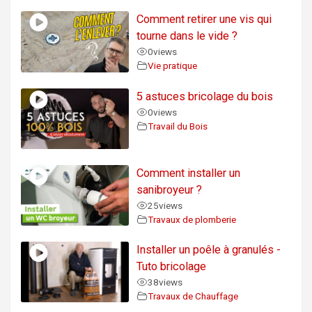
Comment retirer une vis qui
tourne dans le vide ?
0
views
Vie pratique
5 astuces bricolage du bois
0
views
Travail du Bois
Comment installer un
sanibroyeur ?
25
views
Travaux de plomberie
Installer un poêle à granulés -
Tuto bricolage
38
views
Travaux de Chauffage