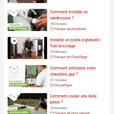
Comment installer un
sanibroyeur ?
25
views
Travaux de plomberie
Installer un poêle à granulés -
Tuto bricolage
38
views
Travaux de Chauffage
Comment entretenir votre
chaudière gaz ?
10
views
Vie pratique
Comment couler une dalle
béton ?
44
views
Travaux de Gros Oeuvre