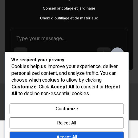
Conseil bricolage et jardinage
Choix d'outillage et de matériaux
We respect your privacy
Cookies help us improve your experience, deliver
personalized content, and analyze traffic. You can
choose which cookies to allow by clicking
Customize
. Click
Accept All
to consent or
Reject
All
to decline non-essential cookies.
Copyright © 2026
Rénovation et Décoration
Thème par :
Theme Horse
Customize
Fièrement propulsé par :
WordPress
Reject All
Accept All