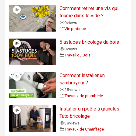
Comment retirer une vis qui
tourne dans le vide ?
0
views
Vie pratique
5 astuces bricolage du bois
0
views
Travail du Bois
Comment installer un
sanibroyeur ?
25
views
Travaux de plomberie
Installer un poêle à granulés -
Tuto bricolage
38
views
Travaux de Chauffage