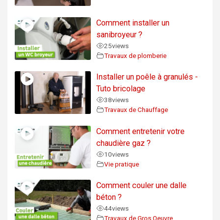
Comment installer un
sanibroyeur ?
25
views
Travaux de plomberie
Installer un poêle à granulés -
Tuto bricolage
38
views
Travaux de Chauffage
Comment entretenir votre
chaudière gaz ?
10
views
Vie pratique
Comment couler une dalle
béton ?
44
views
Travaux de Gros Oeuvre