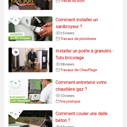
Travail du Bois
Comment installer un
sanibroyeur ?
25
views
Travaux de plomberie
Installer un poêle à granulés -
Tuto bricolage
38
views
Travaux de Chauffage
Comment entretenir votre
chaudière gaz ?
10
views
Vie pratique
Comment couler une dalle
béton ?
44
views