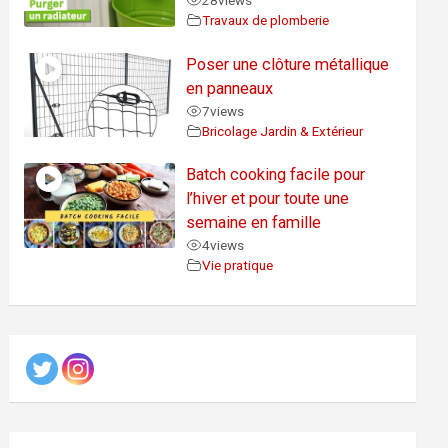
28
views
Travaux de plomberie
Poser une clôture métallique
en panneaux
7
views
Bricolage Jardin & Extérieur
Batch cooking facile pour
l’hiver et pour toute une
semaine en famille
4
views
Vie pratique