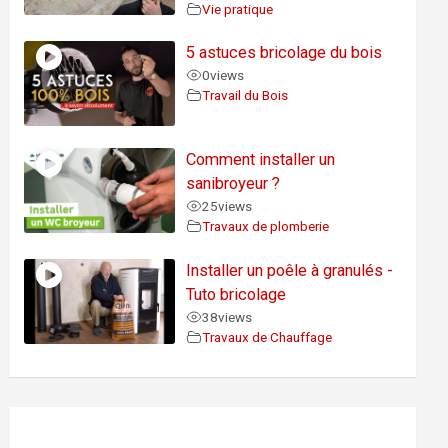
Vie pratique
5 astuces bricolage du bois
0
views
Travail du Bois
Comment installer un
sanibroyeur ?
25
views
Travaux de plomberie
Installer un poêle à granulés -
Tuto bricolage
38
views
Travaux de Chauffage