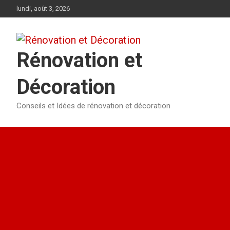
Aller
lundi, août 3, 2026
au
contenu
Rénovation et
Décoration
Conseils et Idées de rénovation et décoration