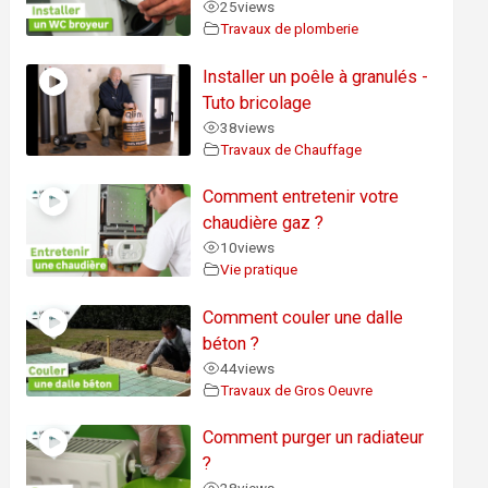
25
views
Travaux de plomberie
Installer un poêle à granulés -
Tuto bricolage
38
views
Travaux de Chauffage
Comment entretenir votre
chaudière gaz ?
10
views
Vie pratique
Comment couler une dalle
béton ?
44
views
Travaux de Gros Oeuvre
Comment purger un radiateur
?