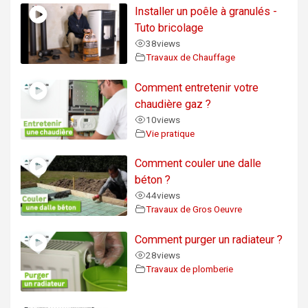
Installer un poêle à granulés -
Tuto bricolage
38
views
Travaux de Chauffage
Comment entretenir votre
chaudière gaz ?
10
views
Vie pratique
Comment couler une dalle
béton ?
44
views
Travaux de Gros Oeuvre
Comment purger un radiateur ?
28
views
Travaux de plomberie