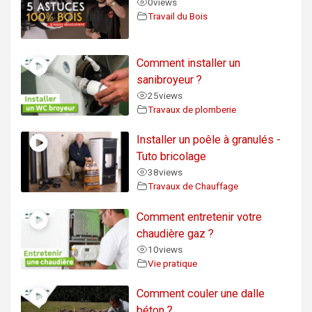
0
views
Travail du Bois
Comment installer un
sanibroyeur ?
25
views
Travaux de plomberie
Installer un poêle à granulés -
Tuto bricolage
38
views
Travaux de Chauffage
Comment entretenir votre
chaudière gaz ?
10
views
Vie pratique
Comment couler une dalle
béton ?