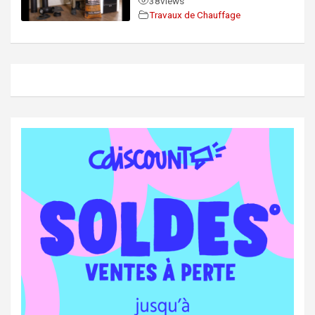
38
views
Travaux de Chauffage