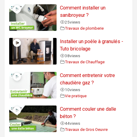
Comment installer un
sanibroyeur ?
25
views
Travaux de plomberie
Installer un poêle à granulés -
Tuto bricolage
38
views
Travaux de Chauffage
Comment entretenir votre
chaudière gaz ?
10
views
Vie pratique
Comment couler une dalle
béton ?
44
views
Travaux de Gros Oeuvre