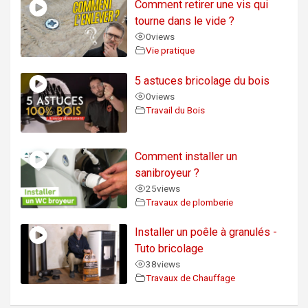
Comment retirer une vis qui
tourne dans le vide ?
0
views
Vie pratique
5 astuces bricolage du bois
0
views
Travail du Bois
Comment installer un
sanibroyeur ?
25
views
Travaux de plomberie
Installer un poêle à granulés -
Tuto bricolage
38
views
Travaux de Chauffage