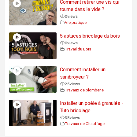
Comment retirer une vis qui
tourne dans le vide ?
0
views
Vie pratique
5 astuces bricolage du bois
0
views
Travail du Bois
Comment installer un
sanibroyeur ?
25
views
Travaux de plomberie
Installer un poêle à granulés -
Tuto bricolage
38
views
Travaux de Chauffage