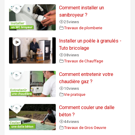
Comment installer un
sanibroyeur ?
25
views
Travaux de plomberie
Installer un poêle à granulés -
Tuto bricolage
38
views
Travaux de Chauffage
Comment entretenir votre
chaudière gaz ?
10
views
Vie pratique
Comment couler une dalle
béton ?
44
views
Travaux de Gros Oeuvre