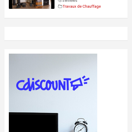
38
views
Travaux de Chauffage