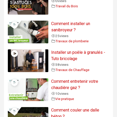
0
views
Travail du Bois
Comment installer un
sanibroyeur ?
25
views
Travaux de plomberie
Installer un poêle à granulés -
Tuto bricolage
38
views
Travaux de Chauffage
Comment entretenir votre
chaudière gaz ?
10
views
Vie pratique
Comment couler une dalle
béton ?