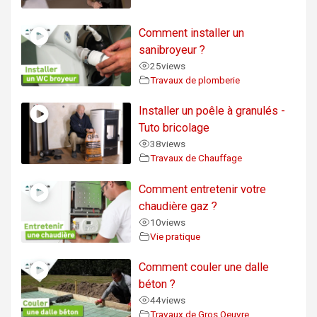
Comment installer un
sanibroyeur ?
25
views
Travaux de plomberie
Installer un poêle à granulés -
Tuto bricolage
38
views
Travaux de Chauffage
Comment entretenir votre
chaudière gaz ?
10
views
Vie pratique
Comment couler une dalle
béton ?
44
views
Travaux de Gros Oeuvre