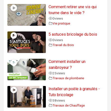
Comment retirer une vis qui
tourne dans le vide ?
0
views
Vie pratique
5 astuces bricolage du bois
0
views
Travail du Bois
Comment installer un
sanibroyeur ?
25
views
Travaux de plomberie
Installer un poêle à granulés -
Tuto bricolage
38
views
Travaux de Chauffage