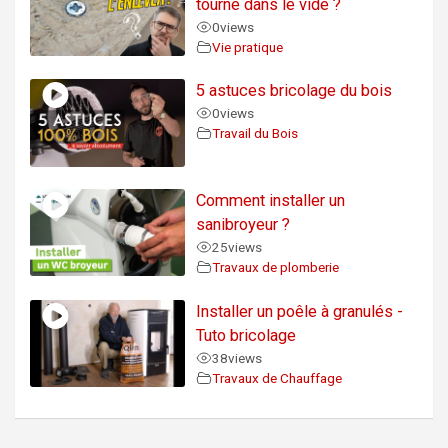
tourne dans le vide ?
0
views
Vie pratique
5 astuces bricolage du bois
0
views
Travail du Bois
Comment installer un
sanibroyeur ?
25
views
Travaux de plomberie
Installer un poêle à granulés -
Tuto bricolage
38
views
Travaux de Chauffage