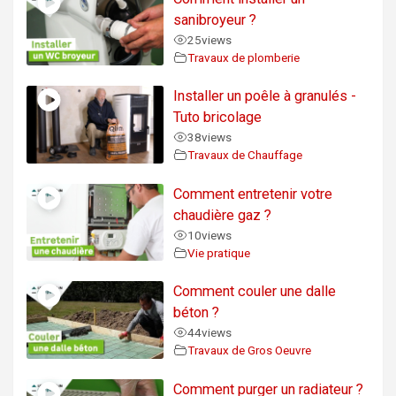
sanibroyeur ?
25
views
Travaux de plomberie
Installer un poêle à granulés -
Tuto bricolage
38
views
Travaux de Chauffage
Comment entretenir votre
chaudière gaz ?
10
views
Vie pratique
Comment couler une dalle
béton ?
44
views
Travaux de Gros Oeuvre
Comment purger un radiateur ?