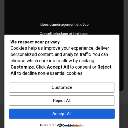
Idées d’aménagement et déco
Conseil bricolage et jardinage
We respect your privacy
Choix d'outillage et de matériaux
Cookies help us improve your experience, deliver
personalized content, and analyze traffic. You can
choose which cookies to allow by clicking
Customize
. Click
Accept All
to consent or
Reject
All
to decline non-essential cookies.
Customize
Reject All
Copyright © 2026
Rénovation et Décoration
Accept All
Thème par :
Theme Horse
Powered by