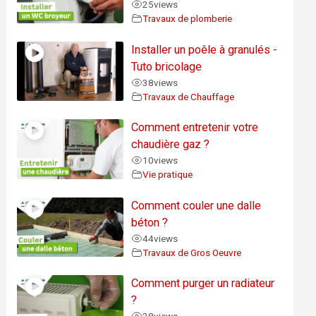
25
views
Travaux de plomberie
Installer un poêle à granulés -
Tuto bricolage
38
views
Travaux de Chauffage
Comment entretenir votre
chaudière gaz ?
10
views
Vie pratique
Comment couler une dalle
béton ?
44
views
Travaux de Gros Oeuvre
Comment purger un radiateur
?