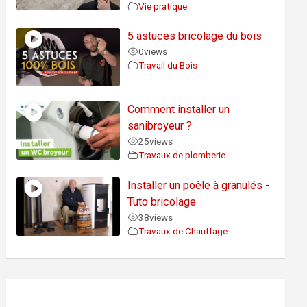
Vie pratique
5 astuces bricolage du bois
0
views
Travail du Bois
Comment installer un
sanibroyeur ?
25
views
Travaux de plomberie
Installer un poêle à granulés -
Tuto bricolage
38
views
Travaux de Chauffage