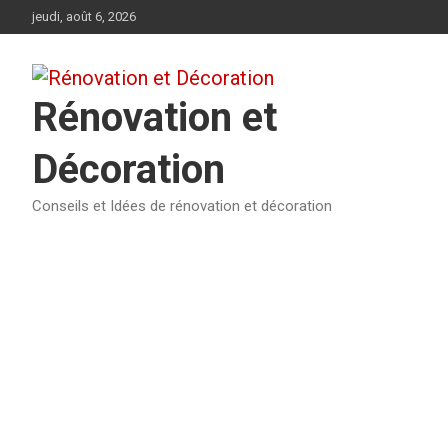
Aller
jeudi, août 6, 2026
au
contenu
Rénovation et
Décoration
Conseils et Idées de rénovation et décoration