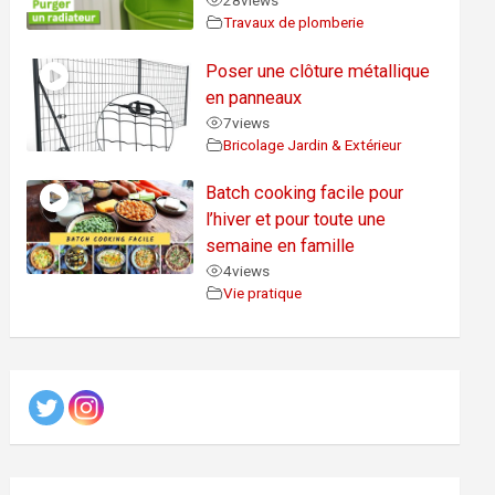
28
views
Travaux de plomberie
Poser une clôture métallique
en panneaux
7
views
Bricolage Jardin & Extérieur
Batch cooking facile pour
l’hiver et pour toute une
semaine en famille
4
views
Vie pratique