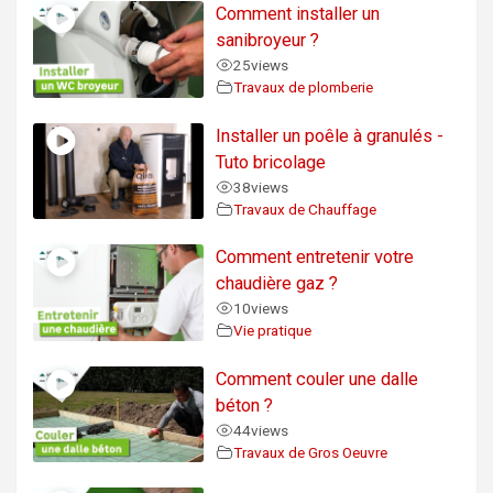
Comment installer un
sanibroyeur ?
25
views
Travaux de plomberie
Installer un poêle à granulés -
Tuto bricolage
38
views
Travaux de Chauffage
Comment entretenir votre
chaudière gaz ?
10
views
Vie pratique
Comment couler une dalle
béton ?
44
views
Travaux de Gros Oeuvre