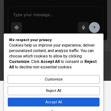
We respect your privacy
Cookies help us improve your experience, deliver
personalized content, and analyze traffic. You can
choose which cookies to allow by clicking
Copyright © 2026
Rénovation et Décoration
Customize
. Click
Accept All
to consent or
Reject
Thème par :
Theme Horse
All
to decline non-essential cookies.
Fièrement propulsé par :
WordPress
Customize
Reject All
Accept All