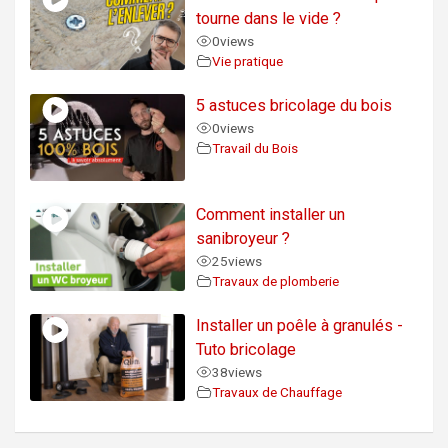
tourne dans le vide ?
0
views
Vie pratique
5 astuces bricolage du bois
0
views
Travail du Bois
Comment installer un
sanibroyeur ?
25
views
Travaux de plomberie
Installer un poêle à granulés -
Tuto bricolage
38
views
Travaux de Chauffage