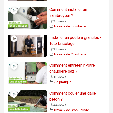
Comment installer un
sanibroyeur ?
25
views
Travaux de plomberie
Installer un poêle à granulés -
Tuto bricolage
38
views
Travaux de Chauffage
Comment entretenir votre
chaudière gaz ?
10
views
Vie pratique
Comment couler une dalle
béton ?
44
views
Travaux de Gros Oeuvre