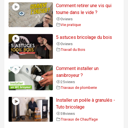
Comment retirer une vis qui
tourne dans le vide ?
0
views
Vie pratique
5 astuces bricolage du bois
0
views
Travail du Bois
Comment installer un
sanibroyeur ?
25
views
Travaux de plomberie
Installer un poêle à granulés -
Tuto bricolage
38
views
Travaux de Chauffage