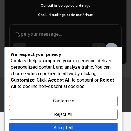
Conseil bricolage et jardinage
Choix d'outillage et de matériaux
We respect your privacy
Cookies help us improve your experience, deliver
personalized content, and analyze traffic. You can
choose which cookies to allow by clicking
Customize
. Click
Accept All
to consent or
Reject
All
to decline non-essential cookies.
Copyright © 2026
Rénovation et Décoration
Thème par :
Theme Horse
Customize
Fièrement propulsé par :
WordPress
Reject All
Accept All