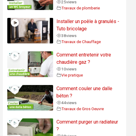
25
views
Travaux de plomberie
Installer un poêle à granulés -
Tuto bricolage
38
views
Travaux de Chauffage
Comment entretenir votre
chaudière gaz ?
10
views
Vie pratique
Comment couler une dalle
béton ?
44
views
Travaux de Gros Oeuvre
Comment purger un radiateur
?