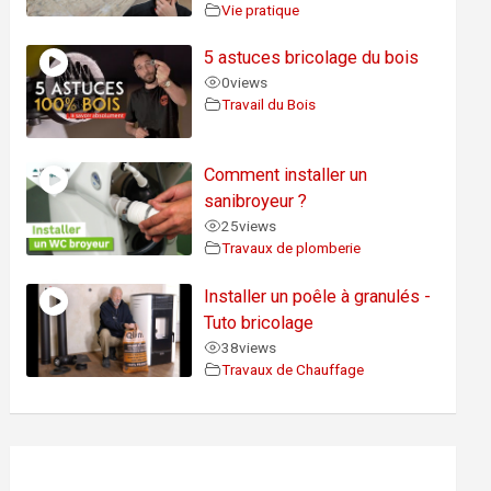
Vie pratique
5 astuces bricolage du bois
0
views
Travail du Bois
Comment installer un
sanibroyeur ?
25
views
Travaux de plomberie
Installer un poêle à granulés -
Tuto bricolage
38
views
Travaux de Chauffage