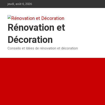
Aller
jeudi, août 6, 2026
au
contenu
Rénovation et
Décoration
Conseils et Idées de rénovation et décoration