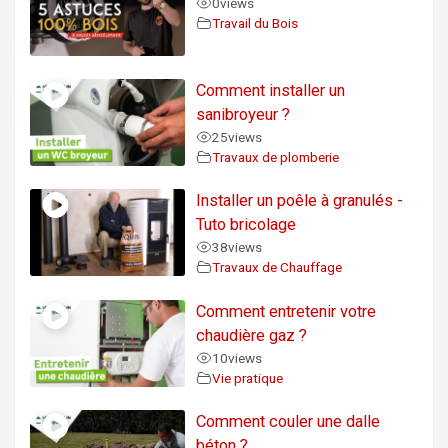
0
views
Travail du Bois
Comment installer un
sanibroyeur ?
25
views
Travaux de plomberie
Installer un poêle à granulés -
Tuto bricolage
38
views
Travaux de Chauffage
Comment entretenir votre
chaudière gaz ?
10
views
Vie pratique
Comment couler une dalle
béton ?