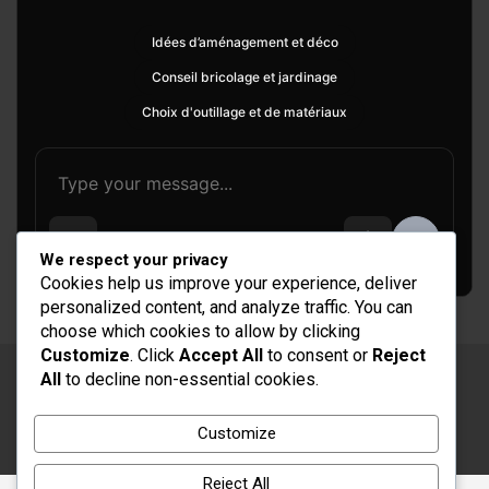
Idées d’aménagement et déco
Conseil bricolage et jardinage
Choix d'outillage et de matériaux
We respect your privacy
Cookies help us improve your experience, deliver
personalized content, and analyze traffic. You can
choose which cookies to allow by clicking
Customize
. Click
Accept All
to consent or
Reject
All
to decline non-essential cookies.
Copyright © 2026
Rénovation et Décoration
Thème par :
Theme Horse
Customize
Fièrement propulsé par :
WordPress
Reject All