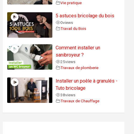
Vie pratique
5 astuces bricolage du bois
0
views
Travail du Bois
Comment installer un
sanibroyeur ?
25
views
Travaux de plomberie
Installer un poêle à granulés -
Tuto bricolage
38
views
Travaux de Chauffage