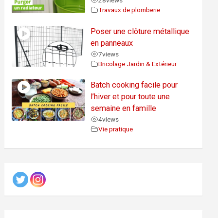
28
views
Travaux de plomberie
Poser une clôture métallique
en panneaux
7
views
Bricolage Jardin & Extérieur
Batch cooking facile pour
l’hiver et pour toute une
semaine en famille
4
views
Vie pratique