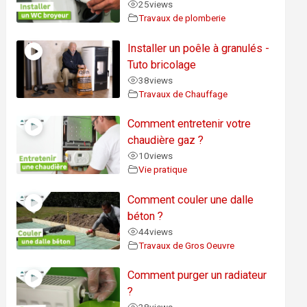
25
views
Travaux de plomberie
Installer un poêle à granulés -
Tuto bricolage
38
views
Travaux de Chauffage
Comment entretenir votre
chaudière gaz ?
10
views
Vie pratique
Comment couler une dalle
béton ?
44
views
Travaux de Gros Oeuvre
Comment purger un radiateur
?