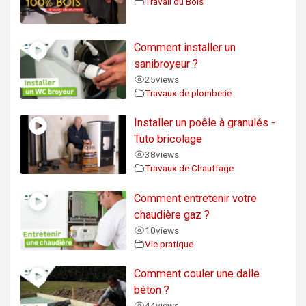
Travail du Bois
Comment installer un
sanibroyeur ?
25
views
Travaux de plomberie
Installer un poêle à granulés -
Tuto bricolage
38
views
Travaux de Chauffage
Comment entretenir votre
chaudière gaz ?
10
views
Vie pratique
Comment couler une dalle
béton ?
44
views