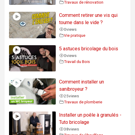
Travaux de rénovation
Comment retirer une vis qui
tourne dans le vide ?
0
views
Vie pratique
5 astuces bricolage du bois
0
views
Travail du Bois
Comment installer un
sanibroyeur ?
25
views
Travaux de plomberie
Installer un poêle à granulés -
Tuto bricolage
38
views