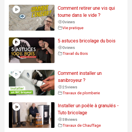
Comment retirer une vis qui
tourne dans le vide ?
0
views
Vie pratique
5 astuces bricolage du bois
0
views
Travail du Bois
Comment installer un
sanibroyeur ?
25
views
Travaux de plomberie
Installer un poêle à granulés -
Tuto bricolage
38
views
Travaux de Chauffage