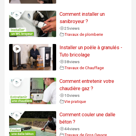
Comment installer un
sanibroyeur ?
25
views
Travaux de plomberie
Installer un poêle à granulés -
Tuto bricolage
38
views
Travaux de Chauffage
Comment entretenir votre
chaudière gaz ?
10
views
Vie pratique
Comment couler une dalle
béton ?
44
views
Travaux de Gros Oeuvre