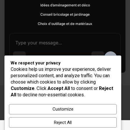
Idées d’aménagement et déco
Conseil bricolage et jardinage
Choix d'outillage et de matériaux
We respect your privacy
Cookies help us improve your experience, deliver
personalized content, and analyze traffic. You can
choose which cookies to allow by clicking
Customize
. Click
Accept All
to consent or
Reject
All
to decline non-essential cookies.
Copyright © 2026
Rénovation et Décoration
Thème par :
Theme Horse
Customize
Fièrement propulsé par :
WordPress
Reject All