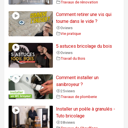
Travaux de rénovation
Comment retirer une vis qui
tourne dans le vide ?
0
views
Vie pratique
5 astuces bricolage du bois
0
views
Travail du Bois
Comment installer un
sanibroyeur ?
25
views
Travaux de plomberie
Installer un poêle à granulés -
Tuto bricolage
38
views