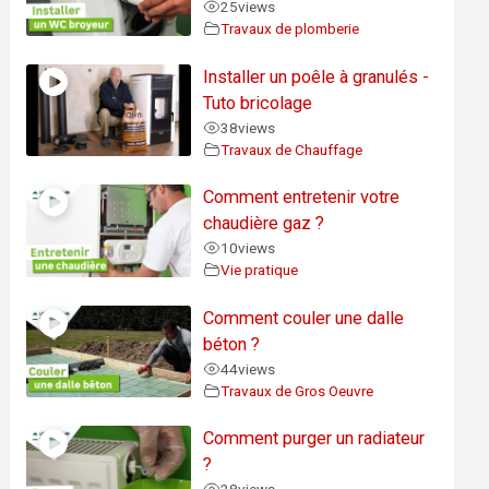
25
views
Travaux de plomberie
Installer un poêle à granulés -
Tuto bricolage
38
views
Travaux de Chauffage
Comment entretenir votre
chaudière gaz ?
10
views
Vie pratique
Comment couler une dalle
béton ?
44
views
Travaux de Gros Oeuvre
Comment purger un radiateur
?