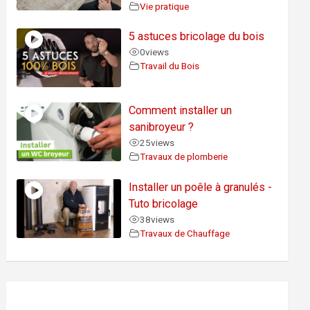
Vie pratique
5 astuces bricolage du bois
0
views
Travail du Bois
Comment installer un
sanibroyeur ?
25
views
Travaux de plomberie
Installer un poêle à granulés -
Tuto bricolage
38
views
Travaux de Chauffage