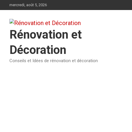
Aller
mercredi, août 5, 2026
au
contenu
Rénovation et
Décoration
Conseils et Idées de rénovation et décoration