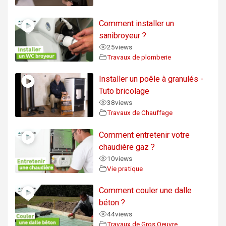
Comment installer un
sanibroyeur ?
25
views
Travaux de plomberie
Installer un poêle à granulés -
Tuto bricolage
38
views
Travaux de Chauffage
Comment entretenir votre
chaudière gaz ?
10
views
Vie pratique
Comment couler une dalle
béton ?
44
views
Travaux de Gros Oeuvre