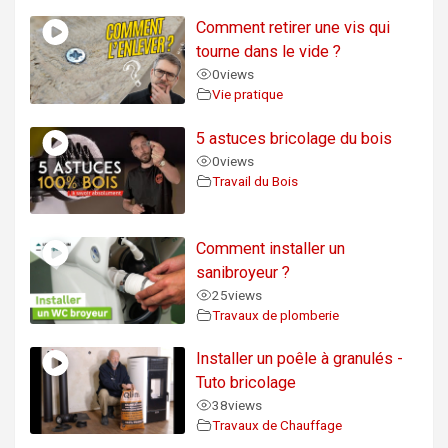
Comment retirer une vis qui
tourne dans le vide ?
0
views
Vie pratique
5 astuces bricolage du bois
0
views
Travail du Bois
Comment installer un
sanibroyeur ?
25
views
Travaux de plomberie
Installer un poêle à granulés -
Tuto bricolage
38
views
Travaux de Chauffage