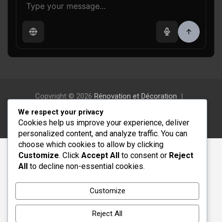
Copyright © 2026
Rénovation et Décoration
Thème par :
Theme Horse
We respect your privacy
Fièrement propulsé par :
WordPress
Cookies help us improve your experience, deliver
personalized content, and analyze traffic. You can
choose which cookies to allow by clicking
Customize
. Click
Accept All
to consent or
Reject
All
to decline non-essential cookies.
Customize
Reject All