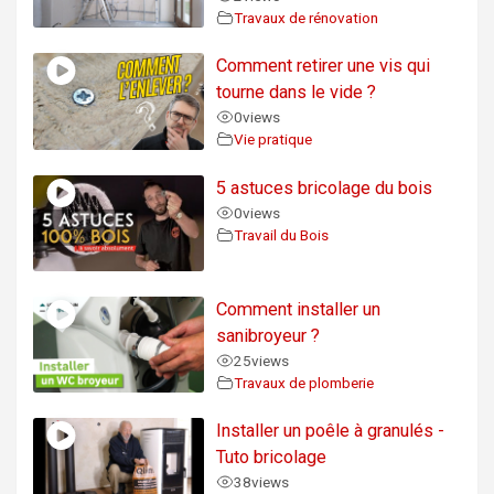
Travaux de rénovation
Comment retirer une vis qui
tourne dans le vide ?
0
views
Vie pratique
5 astuces bricolage du bois
0
views
Travail du Bois
Comment installer un
sanibroyeur ?
25
views
Travaux de plomberie
Installer un poêle à granulés -
Tuto bricolage
38
views