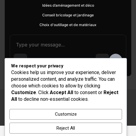
Idées d’aménagement et déco
Conseil bricolage et jardinage
Choix d'outillage et de matériaux
We respect your privacy
Cookies help us improve your experience, deliver
personalized content, and analyze traffic. You can
choose which cookies to allow by clicking
Customize
. Click
Accept All
to consent or
Reject
All
to decline non-essential cookies.
Copyright © 2026
Rénovation et Décoration
Thème par :
Theme Horse
Customize
Fièrement propulsé par :
WordPress
Reject All