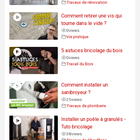
Travaux de rénovation
Comment retirer une vis qui
tourne dans le vide ?
0
views
Vie pratique
5 astuces bricolage du bois
0
views
Travail du Bois
Comment installer un
sanibroyeur ?
25
views
Travaux de plomberie
Installer un poêle à granulés -
Tuto bricolage
38
views