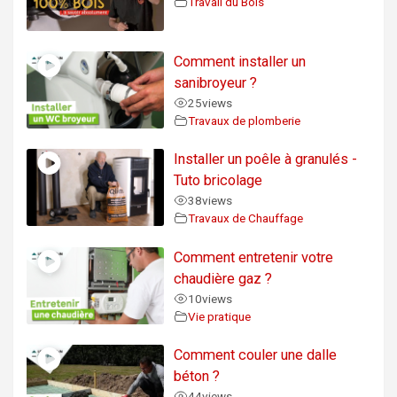
Travail du Bois
Comment installer un
sanibroyeur ?
25
views
Travaux de plomberie
Installer un poêle à granulés -
Tuto bricolage
38
views
Travaux de Chauffage
Comment entretenir votre
chaudière gaz ?
10
views
Vie pratique
Comment couler une dalle
béton ?
44
views