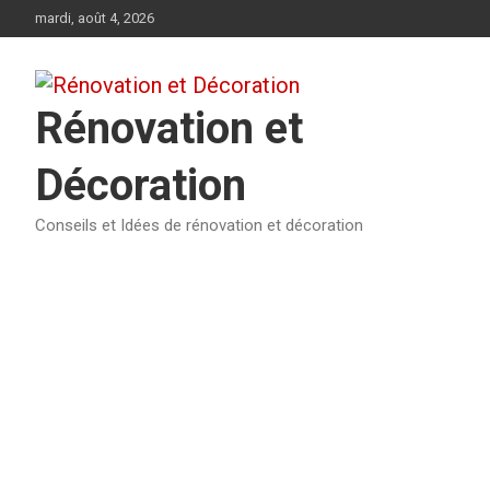
Aller
mardi, août 4, 2026
au
contenu
Rénovation et
Décoration
Conseils et Idées de rénovation et décoration