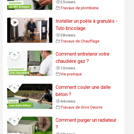
25
views
Travaux de plomberie
Installer un poêle à granulés -
Tuto bricolage
38
views
Travaux de Chauffage
Comment entretenir votre
chaudière gaz ?
10
views
Vie pratique
Comment couler une dalle
béton ?
44
views
Travaux de Gros Oeuvre
Comment purger un radiateur
?