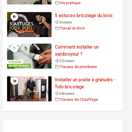
Vie pratique
5 astuces bricolage du bois
0
views
Travail du Bois
Comment installer un
sanibroyeur ?
25
views
Travaux de plomberie
Installer un poêle à granulés -
Tuto bricolage
38
views
Travaux de Chauffage