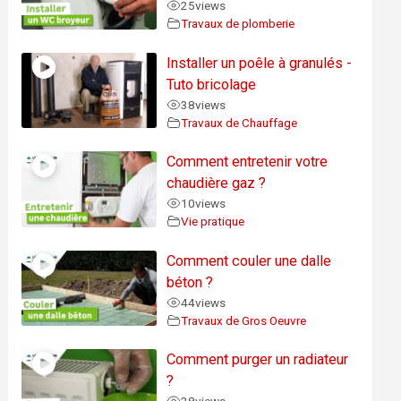
25
views
Travaux de plomberie
Installer un poêle à granulés -
Tuto bricolage
38
views
Travaux de Chauffage
Comment entretenir votre
chaudière gaz ?
10
views
Vie pratique
Comment couler une dalle
béton ?
44
views
Travaux de Gros Oeuvre
Comment purger un radiateur
?