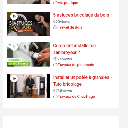
Vie pratique
5 astuces bricolage du bois
0
views
Travail du Bois
Comment installer un
sanibroyeur ?
25
views
Travaux de plomberie
Installer un poêle à granulés -
Tuto bricolage
38
views
Travaux de Chauffage