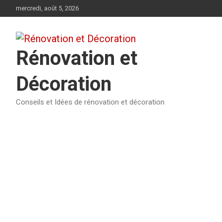
Aller
mercredi, août 5, 2026
au
contenu
Rénovation et
Décoration
Conseils et Idées de rénovation et décoration