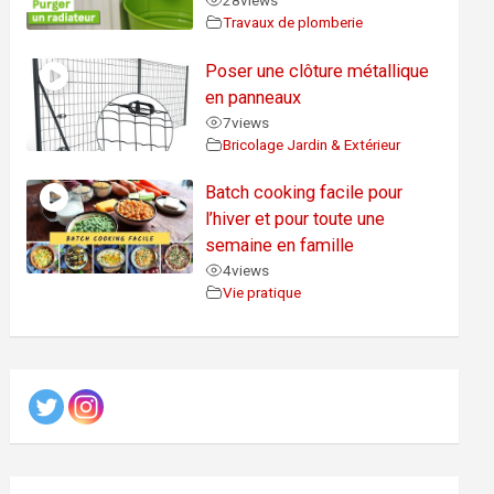
28
views
Travaux de plomberie
Poser une clôture métallique
en panneaux
7
views
Bricolage Jardin & Extérieur
Batch cooking facile pour
l’hiver et pour toute une
semaine en famille
4
views
Vie pratique