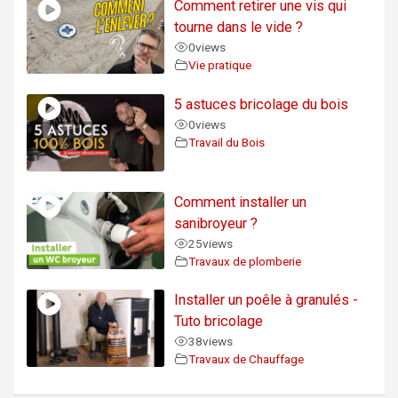
Comment retirer une vis qui
tourne dans le vide ?
0
views
Vie pratique
5 astuces bricolage du bois
0
views
Travail du Bois
Comment installer un
sanibroyeur ?
25
views
Travaux de plomberie
Installer un poêle à granulés -
Tuto bricolage
38
views
Travaux de Chauffage