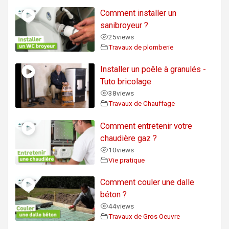
Comment installer un
sanibroyeur ?
25
views
Travaux de plomberie
Installer un poêle à granulés -
Tuto bricolage
38
views
Travaux de Chauffage
Comment entretenir votre
chaudière gaz ?
10
views
Vie pratique
Comment couler une dalle
béton ?
44
views
Travaux de Gros Oeuvre