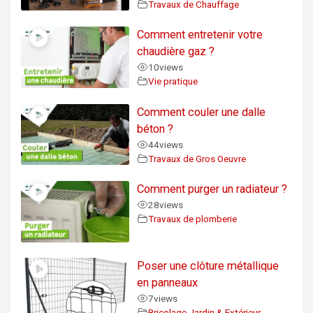
Travaux de Chauffage
Comment entretenir votre
chaudière gaz ?
10
views
Vie pratique
Comment couler une dalle
béton ?
44
views
Travaux de Gros Oeuvre
Comment purger un radiateur ?
28
views
Travaux de plomberie
Poser une clôture métallique
en panneaux
7
views
Bricolage Jardin & Extérieur