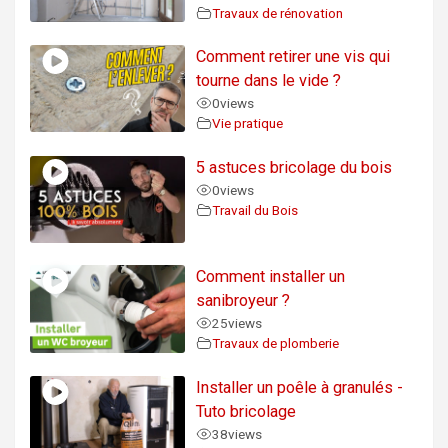
Travaux de rénovation
Comment retirer une vis qui
tourne dans le vide ?
0
views
Vie pratique
5 astuces bricolage du bois
0
views
Travail du Bois
Comment installer un
sanibroyeur ?
25
views
Travaux de plomberie
Installer un poêle à granulés -
Tuto bricolage
38
views