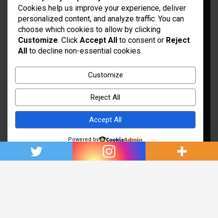
Cookies help us improve your experience, deliver
personalized content, and analyze traffic. You can
choose which cookies to allow by clicking
Customize
. Click
Accept All
to consent or
Reject
All
to decline non-essential cookies.
Idées d’aménagement et déco
Conseil bricolage et jardinage
Customize
Choix d'outillage et de matériaux
Reject All
Accept All
Powered by
Copyright © 2026
Rénovation et Décoration
Thème par :
Theme Horse