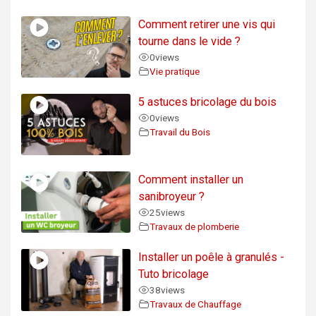
Comment retirer une vis qui
tourne dans le vide ?
0
views
Vie pratique
5 astuces bricolage du bois
0
views
Travail du Bois
Comment installer un
sanibroyeur ?
25
views
Travaux de plomberie
Installer un poêle à granulés -
Tuto bricolage
38
views
Travaux de Chauffage