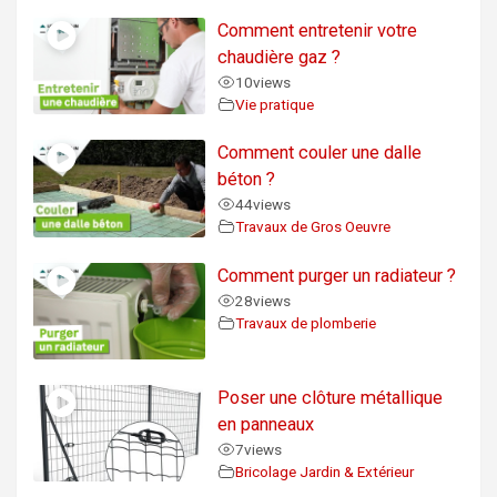
Comment entretenir votre
chaudière gaz ?
10
views
Vie pratique
Comment couler une dalle
béton ?
44
views
Travaux de Gros Oeuvre
Comment purger un radiateur ?
28
views
Travaux de plomberie
Poser une clôture métallique
en panneaux
7
views
Bricolage Jardin & Extérieur